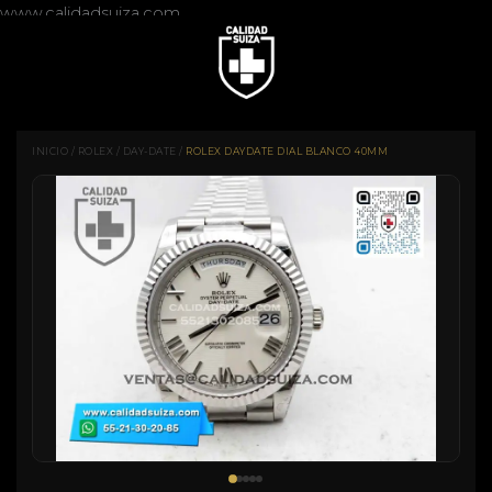
www.calidadsuiza.com
INICIO
/
ROLEX
/
DAY-DATE
/
ROLEX DAYDATE DIAL BLANCO 40MM