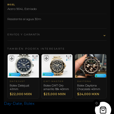
BISEL
Acero 904L Estriado
Resistente al agua 30m
⌄
ENVÍOS Y GARANTÍA
TAMBIÉN PODRÍA INTERESARTE
DATEJUST
GMT-MASTER
DAYTONA
Rolex Datejust
Rolex GMT Oro
Rolex Daytona
41mm
amarillo 18k 40mm
Chocolate 40mm
$22,000 MXN
$23,000 MXN
$24,000 MXN
0
Day-Date
,
Rolex