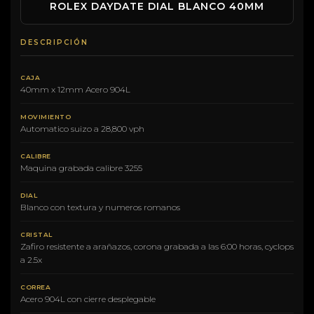
ROLEX DAYDATE DIAL BLANCO 40MM
DESCRIPCIÓN
CAJA
40mm x 12mm Acero 904L
MOVIMIENTO
Automatico suizo a 28,800 vph
CALIBRE
Maquina grabada calibre 3255
DIAL
Blanco con textura y numeros romanos
CRISTAL
Zafiro resistente a arañazos, corona grabada a las 6:00 horas, cyclops
a 2.5x
CORREA
Acero 904L con cierre desplegable