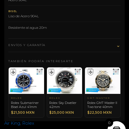
BISEL
Liso de Acero 904L
Resistente al agua 20m
⌄
ENVÍOS Y GARANTÍA
TAMBIÉN PODRÍA INTERESARTE
ROLEX
ROLEX
GMT-MASTER
Rolex Submariner
Rolex Sky Dweller
Rolex GMT Master II
Bisel Azul 41mm
42mm
Two tone 40mm
$21,500 MXN
$25,000 MXN
$22,500 MXN
0
Air King
,
Rolex