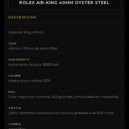
ROLEX AIR-KING 40MM OYSTER STEEL
DESCRIPCIÓN
Rolex Air King 40mm
CAJA
40mm x 13mm de Acero 904L
MOVIMIENTO
Automatico Suizo a 28,800vph
CALIBRE
Maquina con calibre 3230
DIAL
Color negro con numeros 3,6,9 grandes, luminosidad en manecillas
CRISTAL
Zafiro resistente a arañazos con corona grabada a las 6:00 horas
CORREA
Acero 904L