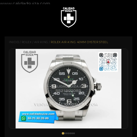
www.calidadsuiza.com
INICIO
/
ROLEX
/
AIR KING
/
ROLEX AIR-KING 40MM OYSTER STEEL