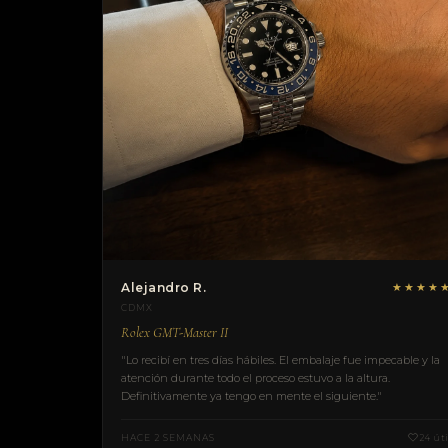
Alejandro R.
★★★★
CDMX
Rolex GMT-Master II
"Lo recibí en tres días hábiles. El embalaje fue impecable y la
atención durante todo el proceso estuvo a la altura.
Definitivamente ya tengo en mente el siguiente."
HACE 2 SEMANAS
24 úti