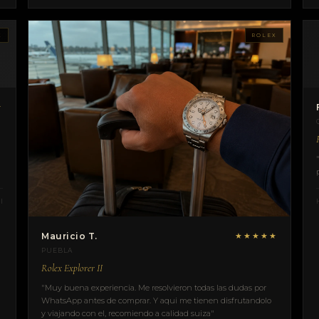
X
ROLEX
★
l
Mauricio T.
★★★★★
PUEBLA
Rolex Explorer II
"Muy buena experiencia. Me resolvieron todas las dudas por
WhatsApp antes de comprar. Y aqui me tienen disfrutandolo
y viajando con el, recomiendo a calidad suiza"