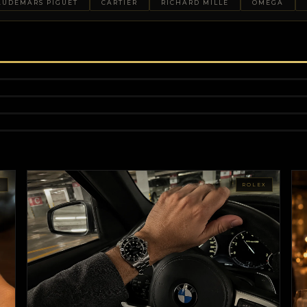
AUDEMARS PIGUET
CARTIER
RICHARD MILLE
OMEGA
X
ROLEX