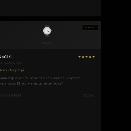
ROLEX
ROLEX
Raúl S.
★★★★★
GUADALAJARA
Rolex Datejust 36
"Para regalarle a mi papá en su aniversario. Lo recibió
encantado. El reloj y el estuche perfectos."
HACE 2 MESES
22 útil