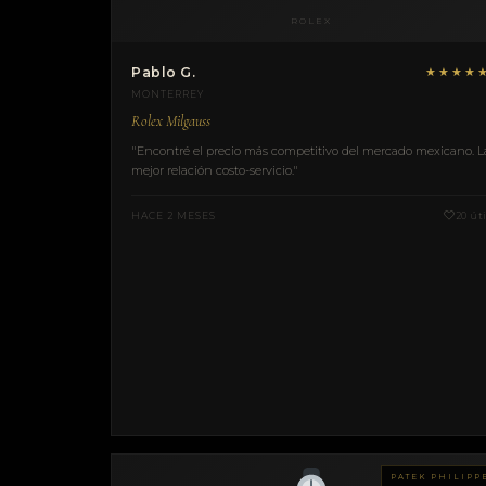
ROLEX
Pablo G.
★★★★
MONTERREY
Rolex Milgauss
"Encontré el precio más competitivo del mercado mexicano. L
mejor relación costo-servicio."
HACE 2 MESES
20 úti
PATEK PHILIPP