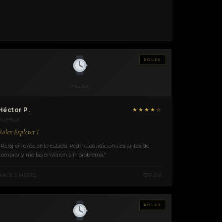
ROLEX
ROLEX
Héctor P.
★★★★☆
PUEBLA
Rolex Explorer I
"Reloj en excelente estado. Pedí fotos adicionales antes de
comprar y me las enviaron sin problema."
HACE 3 MESES
9 útil
ROLEX