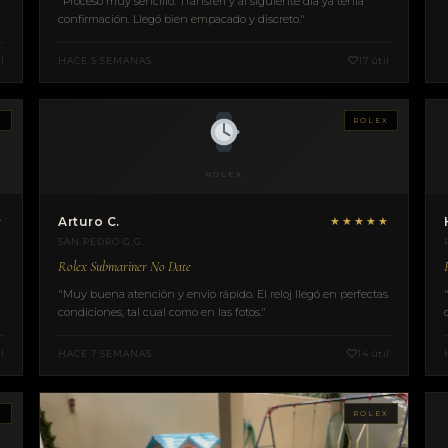
"Proceso muy sencillo. Transferí y al siguiente día ya tenía
confirmación. Llegó bien empacado y discreto."
l
HACE 5 SEMANAS
17 útil
X
ROLEX
ROLEX
★
Arturo C.
★★★★★
SAN PEDRO G.G.
Rolex Submariner No Date
"Muy buena atención y envío rápido. El reloj llegó en perfectas
condiciones, tal cual como en las fotos."
l
HACE 7 SEMANAS
14 útil
X
ROLEX