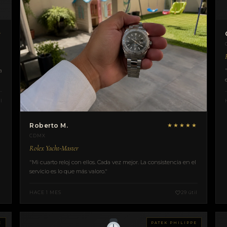
★
a
l
Roberto M.
★★★★★
CDMX
Rolex Yacht-Master
"Mi cuarto reloj con ellos. Cada vez mejor. La consistencia en el
servicio es lo que más valoro."
HACE 1 MES
29 útil
E
PATEK PHILIPPE