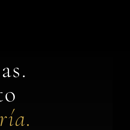
as.
to
ría.