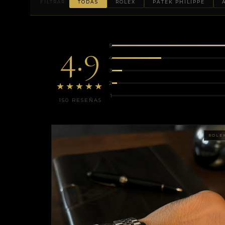
FILTRAR:
TODAS
ROLEX
PATEK PHILIPPE
4.9
5
4
3
2
★★★★★
1
150 RESEÑAS
ROLE