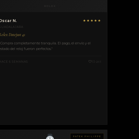
ROLEX
Oscar N.
★★★★★
GUADALAJARA
Rolex Datejust 41
"Compra completamente tranquila. El pago, el envío y el
estado del reloj fueron perfectos."
HACE 6 SEMANAS
13 útil
PATEK PHILIPPE