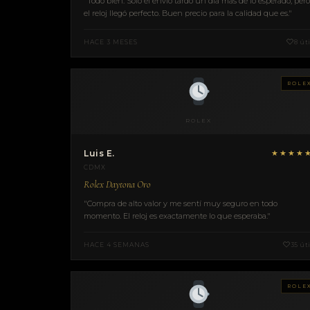
"Todo bien. Solo el envío tardó un día más de lo esperado, pero
el reloj llegó perfecto. Buen precio para la calidad que es."
HACE 3 MESES
8 úti
ROLE
ROLEX
Luis E.
★★★★
CDMX
Rolex Daytona Oro
"Compra de alto valor y me sentí muy seguro en todo
momento. El reloj es exactamente lo que esperaba."
HACE 4 SEMANAS
35 úti
ROLE