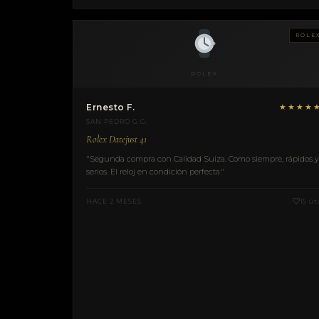
ROLE
ROLEX
Ernesto F.
★★★★
SAN PEDRO G.G.
Rolex Datejust 41
"Segunda compra con Calidad Suiza. Como siempre, rápidos y
serios. El reloj en condición perfecta."
HACE 2 MESES
15 úti