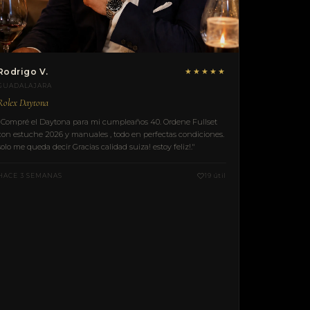
Rodrigo V.
★★★★★
GUADALAJARA
Rolex Daytona
"Compré el Daytona para mi cumpleaños 40. Ordene Fullset
con estuche 2026 y manuales , todo en perfectas condiciones.
solo me queda decir Gracias calidad suiza! estoy feliz!."
HACE 3 SEMANAS
19 útil