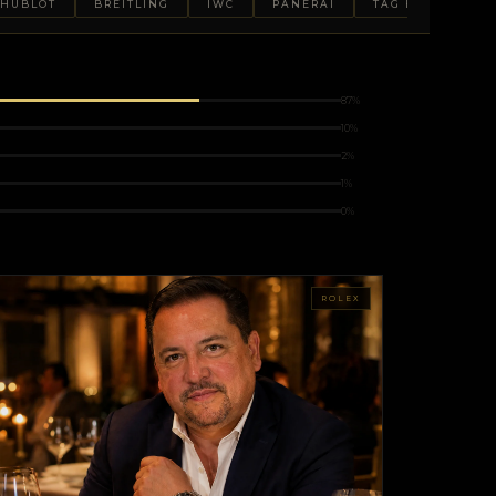
HUBLOT
BREITLING
IWC
PANERAI
TAG HEUER
87%
10%
2%
1%
0%
ROLEX