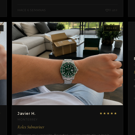
HACE 6 SEMANAS
11 útil
X
ROLEX
☆
Javier H.
★★★★★
MONTERREY
Rolex Submariner