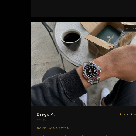
ROLE
Diego A.
★★★★
CDMX
Rolex GMT-Master II