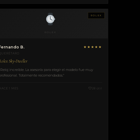
ROLEX
ROLEX
Fernando B.
★★★★★
QUERÉTARO
Rolex Sky-Dweller
"Reloj increíble. La asesoría para elegir el modelo fue muy
profesional. Totalmente recomendados."
HACE 1 MES
28 útil