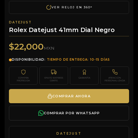
VER RELOJ EN 360°
DATEJUST
Rolex Datejust 41mm Dial Negro
$22,000
MXN
DISPONIBILIDAD:
TIEMPO DE ENTREGA: 10-15 DÍAS
COMPRA
ENVÍO EXPRESS
GARANTÍA
ATENCIÓN
PROTEGIDA
GRATIS
PERSONALIZADA
COMPRAR AHORA
COMPRAR POR WHATSAPP
DATEJUST