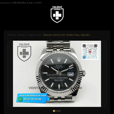
www.calidadsuiza.com
INICIO
/
ROLEX
/
DATEJUST
/
ROLEX DATEJUST 41MM DIAL NEGRO