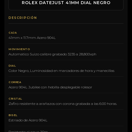
ROLEX DATEJUST 41MM DIAL NEGRO
DESCRIPCIÓN
CAJA
41mm x 11.7mm Acero 904L
MOVIMIENTO
Automatico Suizo calibre grabado 3235 a 28,800vph
DIAL
Color Negro, Luminosidad en marcadores de hora y manecillas
CORREA
Acero 904L Jubilee con hebilla desplegable rolesor
CRISTAL
Zafiro resistente a arañazos con corona grabada a las 6:00 horas.
BISEL
Estriado de Acero 904L
Resistente al agua 20m