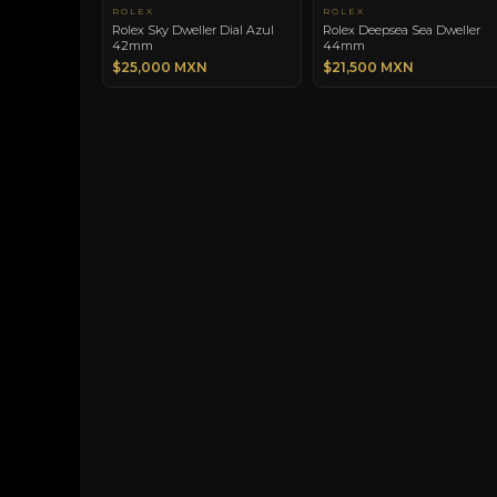
ROLEX
ROLEX
Rolex Sky Dweller Dial Azul
Rolex Deepsea Sea Dweller
42mm
44mm
$25,000 MXN
$21,500 MXN