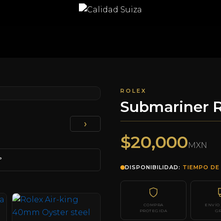
ROLEX
Submariner
›
$20,000
MXN
°
DISPONIBILIDAD:
TIEMPO DE 
COMPRA
ENVÍO
PROTEGIDA
GR