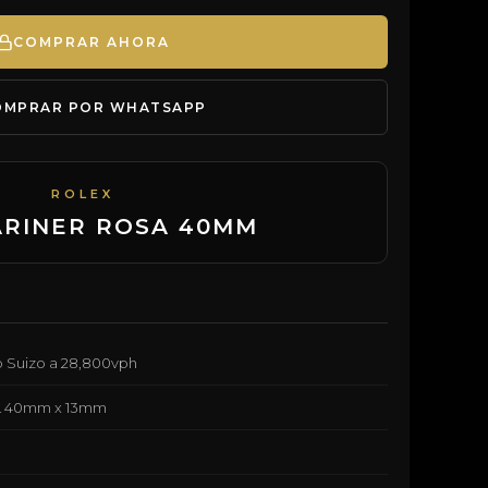
COMPRAR AHORA
OMPRAR POR WHATSAPP
ROLEX
RINER ROSA 40MM
 Suizo a 28,800vph
L 40mm x 13mm