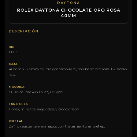
DAYTONA
ROLEX DAYTONA CHOCOLATE ORO ROSA
40MM
DESCRIPCIÓN
REF
116515
CAJA
40mm x 12.5mm calibre grabado 4130, con baño oro rosa 18k, acero
904L
MAQUINA
Suiza calibre 4130 a 28,800 vph
FUNCIONES
Horas, minutos, segundos, y cronograph
CRISTAL
Zafiro resistente a arañazos con tratamiento antireflejo