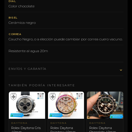
DIAL
Color chocolate
BISEL
Cerámica negro
CORREA
Caucho Negro, o a elección puede cambiar por correa cuero vacuno.
Resistente al agua 20m
⌄
ENVÍOS Y GARANTÍA
TAMBIÉN PODRÍA INTERESARTE
DAYTONA
DAYTONA
DAYTONA
Rolex Daytona Gris
Rolex Daytona
Rolex Daytona