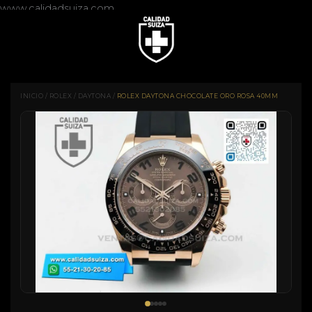
www.calidadsuiza.com
INICIO
/
ROLEX
/
DAYTONA
/
ROLEX DAYTONA CHOCOLATE ORO ROSA 40MM