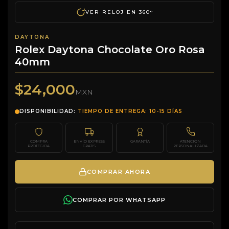
VER RELOJ EN 360°
DAYTONA
Rolex Daytona Chocolate Oro Rosa
40mm
$24,000
MXN
DISPONIBILIDAD:
TIEMPO DE ENTREGA: 10-15 DÍAS
COMPRA
ENVÍO EXPRESS
GARANTÍA
ATENCIÓN
PROTEGIDA
GRATIS
PERSONALIZADA
COMPRAR AHORA
COMPRAR POR WHATSAPP