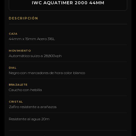
IWC AQUATIMER 2000 44MM
DESCRIPCIÓN
CAJA
44mm x 15mm Acero 316L
MOVIMIENTO
Automático suizo a 28,800vph
DIAL
Negro con marcadores de hora color blanco
BRAZALETE
Caucho con hebilla
CRISTAL
Zafiro resistente a arañazos
Resistente al agua 20m