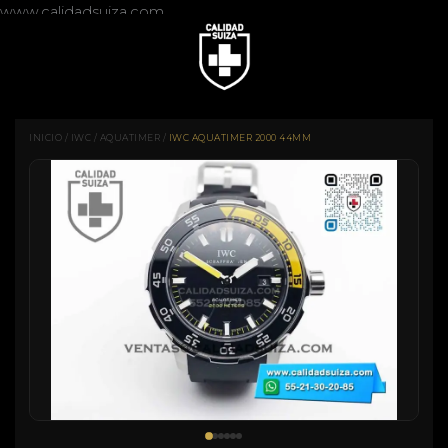
www.calidadsuiza.com
INICIO
/
IWC
/
AQUATIMER
/
IWC AQUATIMER 2000 44MM