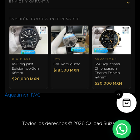
⌄
ENVÍOS Y GARANTÍA
TAMBIÉN PODRÍA INTERESARTE
BIG PILOT
IWC
AQUATIMER
IWC big pilot
IWC Portuguese
IWC Aquatimer
Edicion top Gun
Chronograph
$18,500 MXN
46mm
Charles Darwin
44mm
$20,000 MXN
$20,000 MXN
0
Aquatimer
,
IWC
Todos los derechos © 2026 Calidad Suiza |