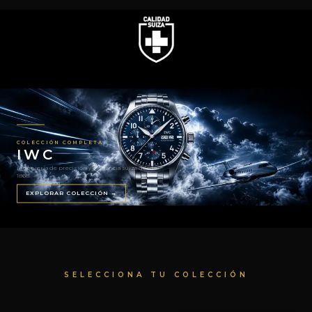
www.calidadsuiza.com
COLECCIÓN COMPLETA
IWC
Ingeniería de precisión y elegancia suiza desde
1868.
EXPLORAR COLECCIÓN →
SELECCIONA TU COLECCIÓN