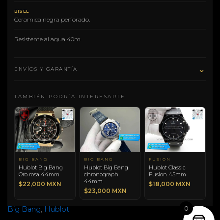
BISEL
Ceramica negra perforado.
Resistente al agua 40m
⌄
ENVÍOS Y GARANTÍA
TAMBIÉN PODRÍA INTERESARTE
BIG BANG
BIG BANG
FUSION
Hublot Big Bang
Hublot Big Bang
Hublot Classic
Oro rosa 44mm
chronograph
Fusion 45mm
44mm
$22,000 MXN
$18,000 MXN
$23,000 MXN
0
Big Bang
,
Hublot