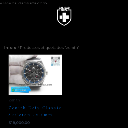
www.calidadsuiza.com
/ Productos etiquetados “zenith”
Inicio
Zenith
Zenith Defy Classic
Skeleton 42.5mm
$
18,000.00