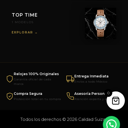
TOP TIME
1 MODELOS
EXPLORAR →
Relojes 100% Originales
Entrega Inmediata
Garantía oficial de cada
Envíos a todo México
marca
0
Compra Segura
Asesoría Personalizada
Protección total en tu compra
Atención experta y exclusiva
Todos los derechos © 2026 Calidad Suiza |